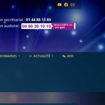
n secrétariat :
01 44 88 13 80
n audiotel :
 DOMAINES
ACTUALITÉ
AVIS