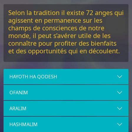
Selon la tradition il existe 72 anges qui
agissent en permanence sur les
champs de consciences de notre
monde, il peut s’avérer utile de les
connaître pour profiter des bienfaits
et des opportunités qui en découlent.
HAYOTH HA QODESH
OFANIM
ARALIM
HASHMALIM